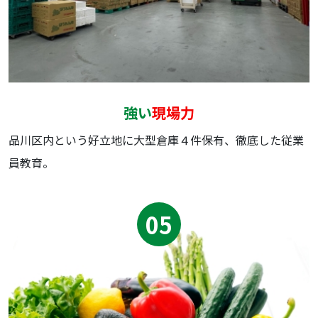
強い
現場力
品川区内という好⽴地に⼤型倉庫４件保有、徹底した従業
員教育。
05